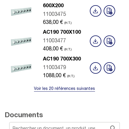
600X200
11003475
638,00
€
(H.T.)
AC190 700X100
11003477
408,00
€
(H.T.)
AC190 700X300
11003479
1088,00
€
(H.T.)
Voir les 20 références suivantes
Documents