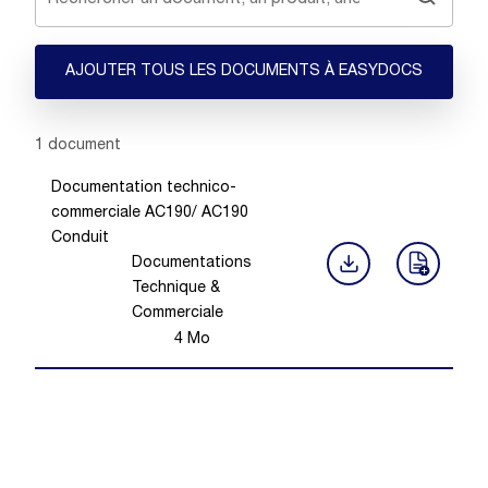
AJOUTER TOUS LES DOCUMENTS À EASYDOCS
Showing 1 -
1
of
1
document
Documentation technico-
commerciale AC190/ AC190
Conduit
Documentations
Technique &
Commerciale
4
Mo