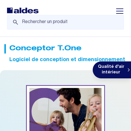
Displa
Conceptor T.One
Logiciel de conception et dimensionnement
Qualité d'air
intérieur