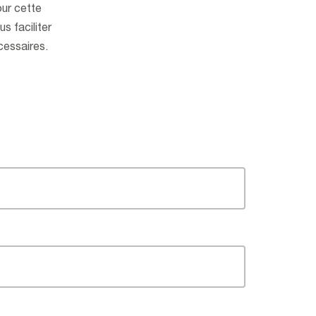
ur cette
s faciliter
cessaires.