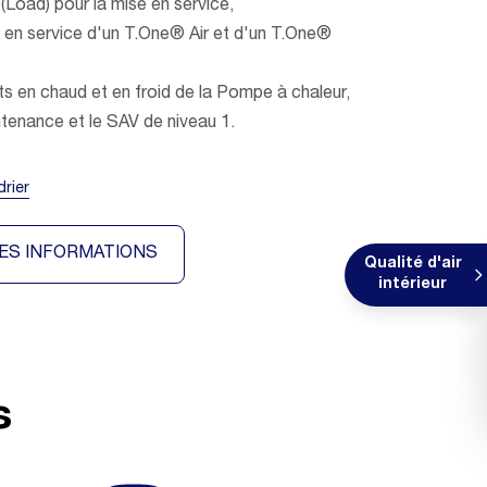
 (Load) pour la mise en service,
e en service d'un T.One® Air et d'un T.One®
sts en chaud et en froid de la Pompe à chaleur,
ntenance et le SAV de niveau 1.
drier
ES INFORMATIONS
Qualité d'air
intérieur
s