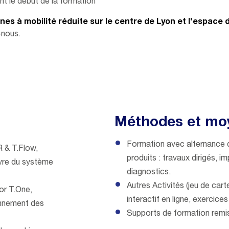
t le début de la formation
s à mobilité réduite sur le centre de Lyon et l'espace d
-nous.
Méthodes et mo
Formation avec alternance d
R & T.Flow,
produits : travaux dirigés, 
vre du système
diagnostics.
Autres Activités (jeu de cart
or T.One,
interactif en ligne, exercices 
ionnement des
Supports de formation remis