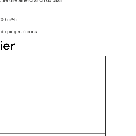
ure une amélioration du bilan
00 m³/h.​
 de pièges à sons.
ier