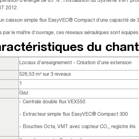
ération d’énergie de 85 % ; l’installation du Système VMT proc
RT 2012.​
ar un caisson simple flux EasyVEC® Compact d’une capacité de 3
 par le maître d’ouvrage, ces réseaux aérauliques sont équipés
ractéristiques du chant
Locaux d'enseignement - Création d'une extension
526,53 m² sur 3 niveaux
1
Gaz
- Centrale double flux VEX550​
- Extracteur simple flux EasyVEC® Compact 300​
- Bouches Octa, VMT avec capteur CO₂, registre Iris