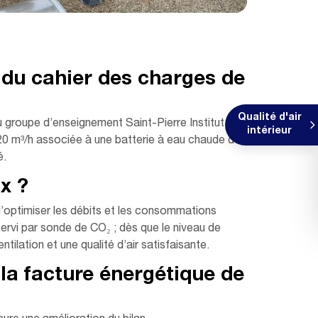
ie du cahier des charges de
Qualité d'air
 du groupe d’enseignement Saint-Pierre Institut de
intérieur
220 m³/h associée à une batterie à eau chaude de
.​
 ?​
in d’optimiser les débits et les consommations
ervi par sonde de CO₂ ; dès que le niveau de
ilation et une qualité d’air satisfaisante.​
 la facture énergétique de