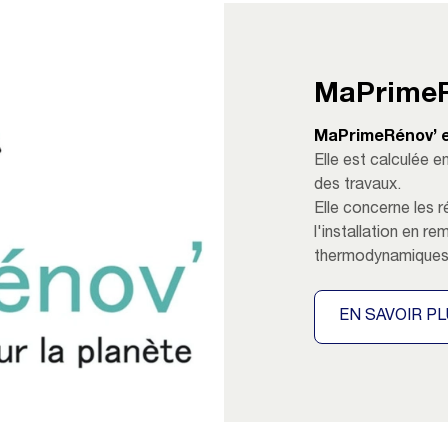
MaPrimeR
MaPrimeRénov’ es
Elle est calculée 
des travaux.
Elle concerne les r
l'installation en 
thermodynamiques
EN SAVOIR P