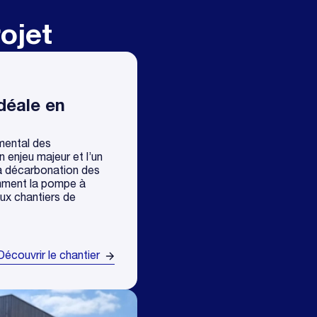
ojet
déale en
mental des
 enjeu majeur et l’un
 la décarbonation des
mment la pompe à
ux chantiers de
Découvrir le chantier