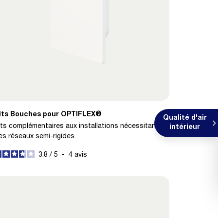
its Bouches pour OPTIFLEX®
Qualité d'air
its complémentaires aux installations nécessitant
intérieur
es réseaux semi-rigides.
3.8
/
5
-
4
avis