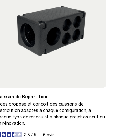
aisson de Répartition
ldes propose et conçoit des caissons de
istribution adaptés à chaque configuration, à
haque type de réseau et à chaque projet en neuf ou
n rénovation.
3.5
/
5
-
6
avis