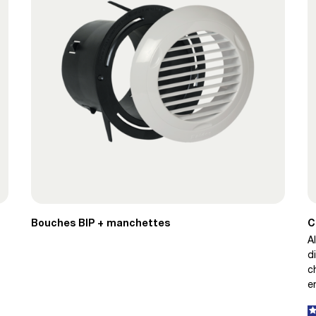
Bouches BIP + manchettes
C
A
d
c
e