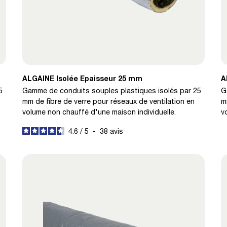
ALGAINE Isolée Epaisseur 25 mm
A
5
Gamme de conduits souples plastiques isolés par 25
G
mm de fibre de verre pour réseaux de ventilation en
m
volume non chauffé d'une maison individuelle.
v
4.6
/
5
-
38
avis