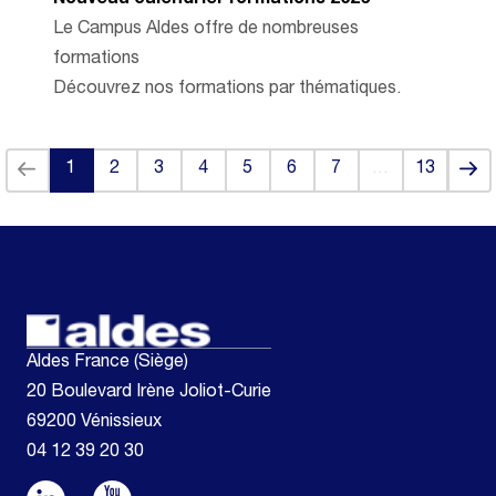
Le Campus Aldes offre de nombreuses
formations
Découvrez nos formations par thématiques.
Back
Next
1
2
3
4
5
6
7
…
13
(current)
Aldes France (Siège)
20 Boulevard Irène Joliot-Curie
69200 Vénissieux
04 12 39 20 30