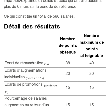
impatriés/expatriés et celles et ceux qui ont été absents
plus de 6 mois sur la période de référence.
Ce qui constitue un total de 586 salariés.
Détail des résultats
Nombre
Nombre
maximum de
de points
points
obtenus
atteignable
Ecart de rémunération
38
40
(%)
Ecarts d'augmentations
20
20
individuelles
(points de %)
Ecarts de promotions
(points de
15
15
%)
Pourcentage de salariés
augmentés au retour d'un
15
15