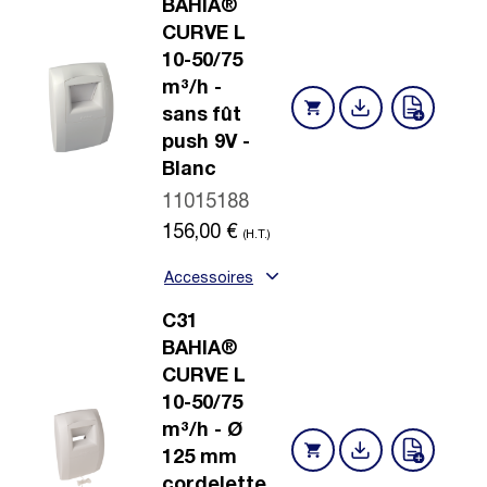
BAHIA®
CURVE L
10-50/75
m³/h -
sans fût
push 9V -
Blanc
11015188
156,00
€
(H.T.)
Accessoires
C31
BAHIA®
CURVE L
10-50/75
m³/h - Ø
125 mm
cordelette