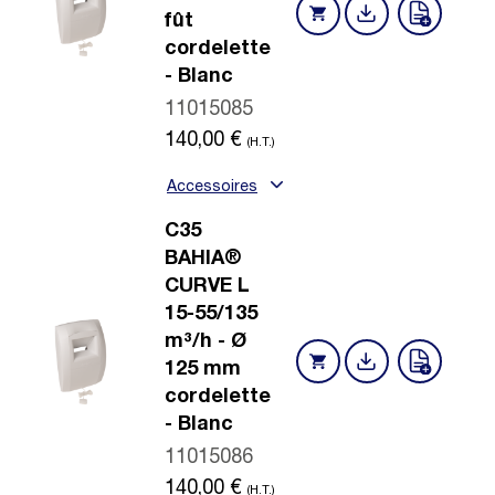
fût
cordelette
- Blanc
11015085
140,00
€
(H.T.)
Accessoires
C35
BAHIA®
CURVE L
15-55/135
m³/h - Ø
125 mm
cordelette
- Blanc
11015086
140,00
€
(H.T.)