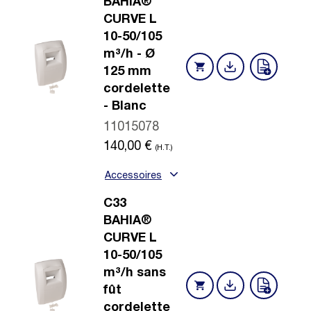
BAHIA®
CURVE L
10-50/105
m³/h - Ø
125 mm
cordelette
- Blanc
11015078
140,00
€
(H.T.)
Accessoires
C33
BAHIA®
CURVE L
10-50/105
m³/h sans
fût
cordelette