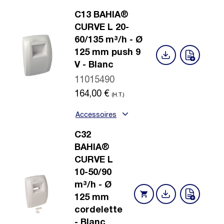
C13 BAHIA®
CURVE L 20-
60/135 m³/h - Ø
125 mm push 9
V - Blanc
11015490
164,00
€
(H.T.)
Accessoires
C32
BAHIA®
CURVE L
10-50/90
m³/h - Ø
125 mm
cordelette
- Blanc