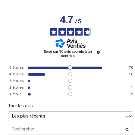
4.7
/
5
Basé sur
90
avis soumis à un
contrôle
5
étoiles
70
4
étoiles
16
3
étoiles
1
2
étoiles
1
1
étoile
2
Trier les avis