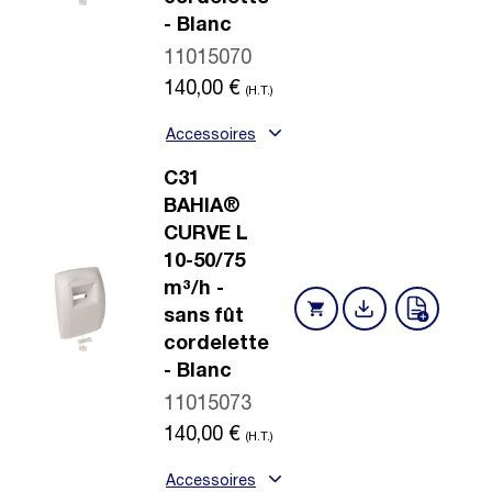
- Blanc
11015070
140,00
€
(H.T.)
Accessoires
C31
BAHIA®
CURVE L
10-50/75
m³/h -
sans fût
cordelette
- Blanc
11015073
140,00
€
(H.T.)
Accessoires