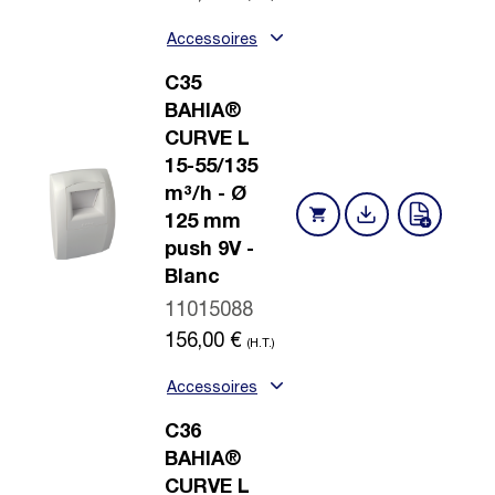
Accessoires
C35
BAHIA®
CURVE L
15-55/135
m³/h - Ø
125 mm
push 9V -
Blanc
11015088
156,00
€
(H.T.)
Accessoires
C36
BAHIA®
CURVE L