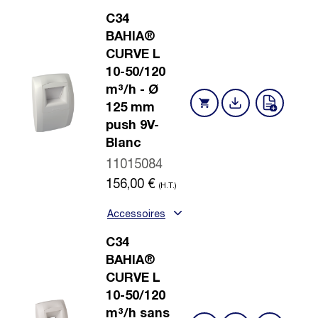
C34
BAHIA®
CURVE L
10-50/120
m³/h - Ø
125 mm
push 9V-
Blanc
11015084
156,00
€
(H.T.)
Accessoires
C34
BAHIA®
CURVE L
10-50/120
m³/h sans