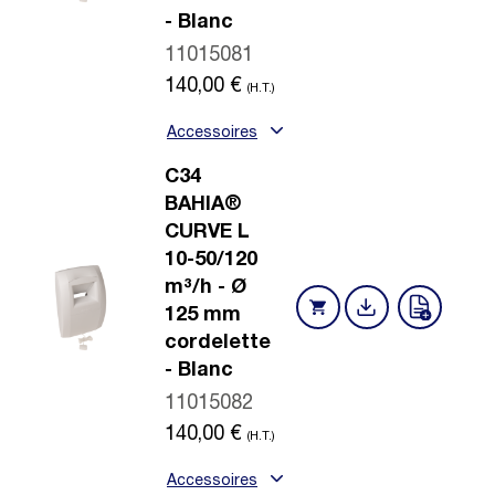
- Blanc
11015081
140,00
€
(H.T.)
Accessoires
C34
BAHIA®
CURVE L
10-50/120
m³/h - Ø
125 mm
cordelette
- Blanc
11015082
140,00
€
(H.T.)
Accessoires