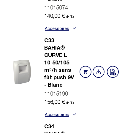
11015074
140,00
€
(H.T.)
Accessoires
C33
BAHIA®
CURVE L
10-50/105
m³/h sans
fût push 9V
- Blanc
11015190
156,00
€
(H.T.)
Accessoires
C34