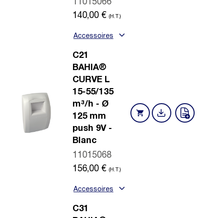
11015066
140,00
€
(H.T.)
Accessoires
C21
BAHIA®
CURVE L
15-55/135
m³/h - Ø
125 mm
push 9V -
Blanc
11015068
156,00
€
(H.T.)
Accessoires
C31