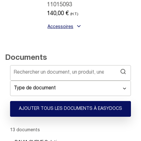
11015093
140,00
€
(H.T.)
Accessoires
Documents
Type de document
AJOUTER TOUS LES DOCUMENTS À EASYDOCS
Showing 1 -
13
of
13
documents