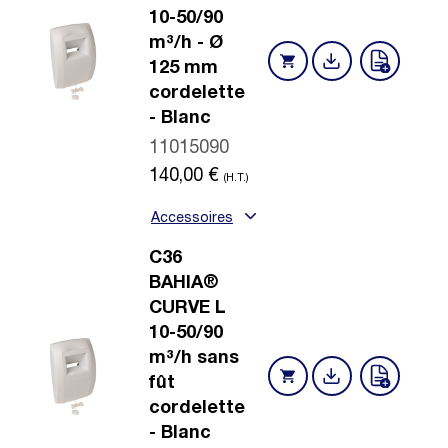
10-50/90
m³/h - Ø
125 mm
cordelette
- Blanc
11015090
140,00
€
(H.T.)
Accessoires
C36
BAHIA®
CURVE L
10-50/90
m³/h sans
fût
cordelette
- Blanc