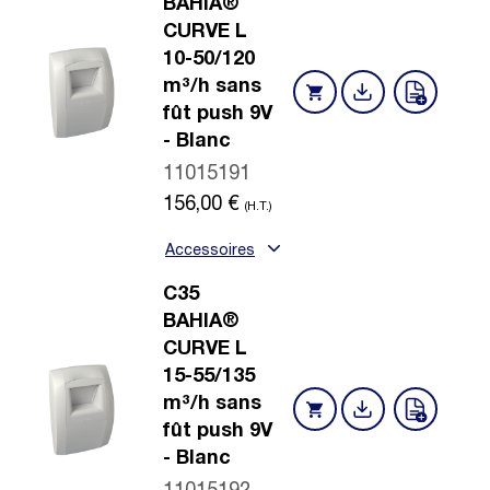
BAHIA®
CURVE L
10-50/120
m³/h sans
fût push 9V
- Blanc
11015191
156,00
€
(H.T.)
Accessoires
C35
BAHIA®
CURVE L
15-55/135
m³/h sans
fût push 9V
- Blanc