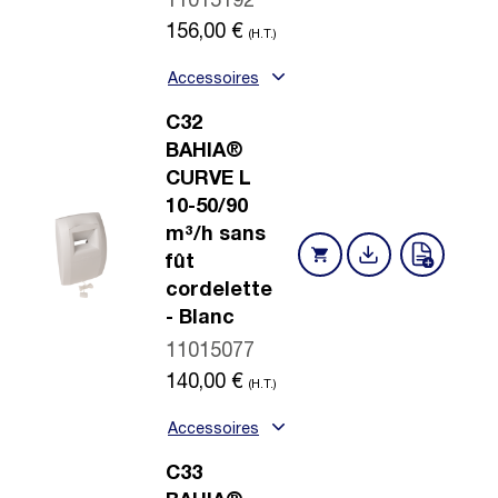
11015192
156,00
€
(H.T.)
Accessoires
C32
BAHIA®
CURVE L
10-50/90
m³/h sans
fût
cordelette
- Blanc
11015077
140,00
€
(H.T.)
Accessoires
C33