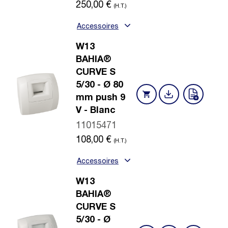
250,00
€
(H.T.)
Accessoires
W13
BAHIA®
CURVE S
5/30 - Ø 80
mm push 9
V - Blanc
11015471
108,00
€
(H.T.)
Accessoires
W13
BAHIA®
CURVE S
5/30 - Ø