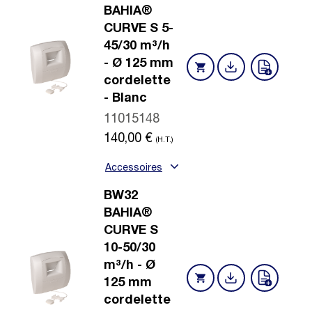
BAHIA®
CURVE S 5-
45/30 m³/h
- Ø 125 mm
cordelette
- Blanc
11015148
140,00
€
(H.T.)
Accessoires
BW32
BAHIA®
CURVE S
10-50/30
m³/h - Ø
125 mm
cordelette