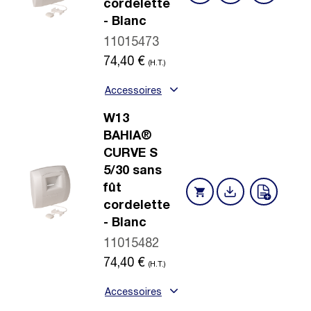
cordelette
- Blanc
11015473
74,40
€
(H.T.)
Accessoires
W13
BAHIA®
CURVE S
5/30 sans
fût
cordelette
- Blanc
11015482
74,40
€
(H.T.)
Accessoires