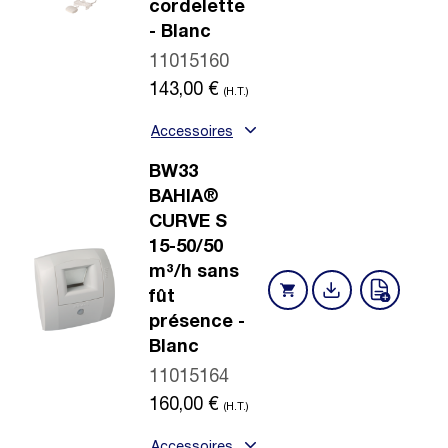
cordelette
- Blanc
11015160
143,00
€
(H.T.)
Accessoires
BW33
BAHIA®
CURVE S
15-50/50
m³/h sans
fût
présence -
Blanc
11015164
160,00
€
(H.T.)
Accessoires