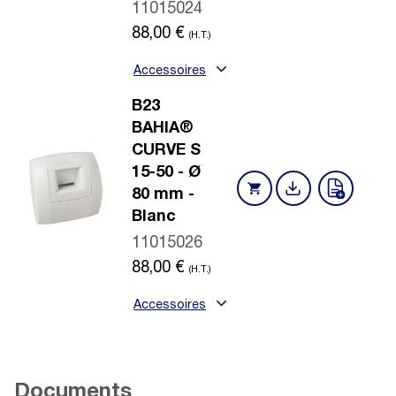
11015024
88,00
€
(H.T.)
Accessoires
B23
BAHIA®
CURVE S
15-50 - Ø
80 mm -
Blanc
11015026
88,00
€
(H.T.)
Accessoires
Documents