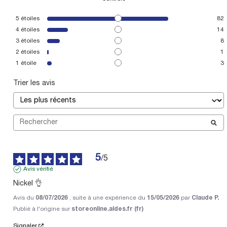
5
étoiles
82
4
étoiles
14
3
étoiles
8
2
étoiles
1
1
étoile
3
Trier les avis
5
/
5
Avis vérifié
Nickel 👌
Avis du
08/07/2026
, suite à une expérience du
15/05/2026
par
Claude P.
Publié à l'origine sur
storeonline.aldes.fr (fr)
Signaler