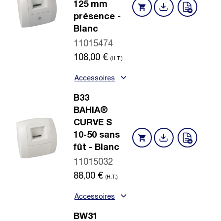
125 mm
présence -
Blanc
11015474
108,00
€
(H.T.)
Accessoires
B33
BAHIA®
CURVE S
10-50 sans
fût - Blanc
11015032
88,00
€
(H.T.)
Accessoires
BW31