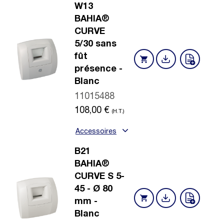
W13
BAHIA®
CURVE
5/30 sans
fût
présence -
Blanc
11015488
108,00
€
(H.T.)
Accessoires
B21
BAHIA®
CURVE S 5-
45 - Ø 80
mm -
Blanc