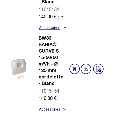
- Blanc
11015151
140,00
€
(H.T.)
Accessoires
BW33
BAHIA®
CURVE S
15-50/50
m³/h - Ø
125 mm
cordelette
- Blanc
11015154
140,00
€
(H.T.)
Accessoires