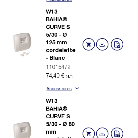
W13
BAHIA®
CURVE S
5/30 - Ø
125 mm
cordelette
- Blanc
11015472
74,40
€
(H.T.)
Accessoires
W13
BAHIA®
CURVE S
5/30 - Ø 80
mm