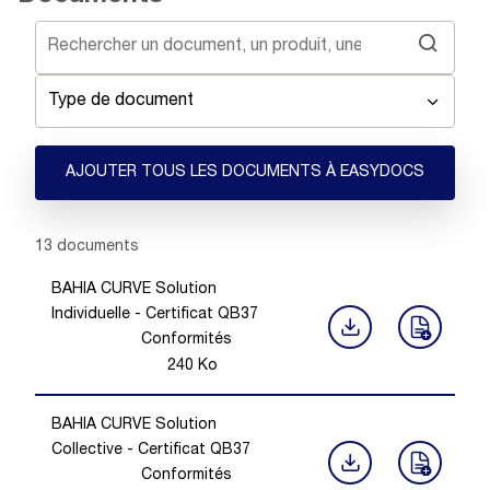
Type de document
AJOUTER TOUS LES DOCUMENTS À EASYDOCS
Showing 1 -
13
of
13
documents
BAHIA CURVE Solution
Individuelle - Certificat QB37
Conformités
240
Ko
BAHIA CURVE Solution
Collective - Certificat QB37
Conformités