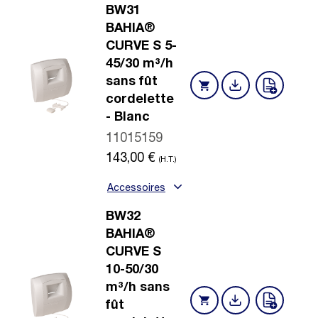
BW31
BAHIA®
CURVE S 5-
45/30 m³/h
sans fût
cordelette
- Blanc
11015159
143,00
€
(H.T.)
Accessoires
BW32
BAHIA®
CURVE S
10-50/30
m³/h sans
fût