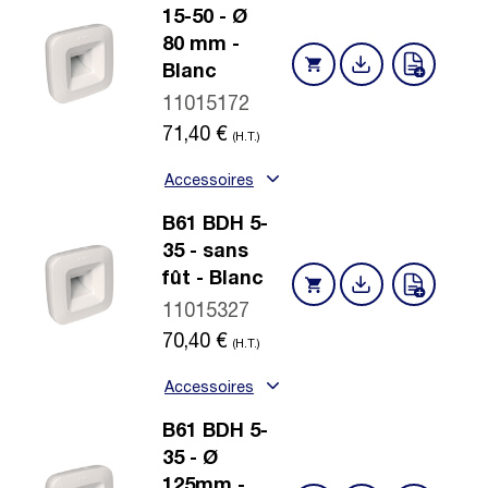
15-50 - Ø
80 mm -
Blanc
11015172
71,40
€
(H.T.)
Accessoires
B61 BDH 5-
35 - sans
fût - Blanc
11015327
70,40
€
(H.T.)
Accessoires
B61 BDH 5-
35 - Ø
125mm -