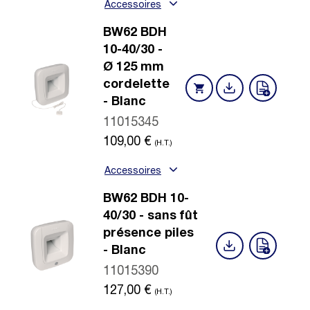
Accessoires
BW62 BDH
10-40/30 -
Ø 125 mm
cordelette
- Blanc
11015345
109,00
€
(H.T.)
Accessoires
BW62 BDH 10-
40/30 - sans fût
présence piles
- Blanc
11015390
127,00
€
(H.T.)