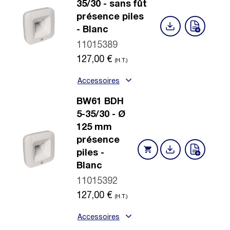
35/30 - sans fût
présence piles
- Blanc
11015389
127,00
€
(H.T.)
Accessoires
BW61 BDH
5-35/30 - Ø
125 mm
présence
piles -
Blanc
11015392
127,00
€
(H.T.)
Accessoires