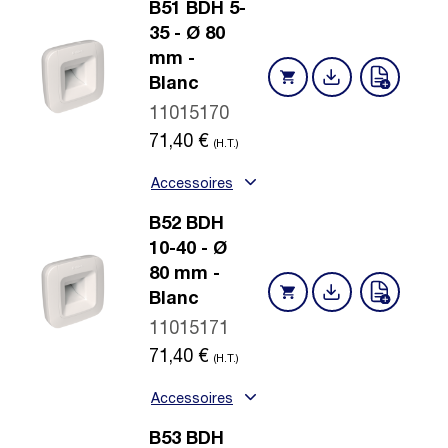
B51 BDH 5-
35 - Ø 80
mm -
Blanc
11015170
71,40
€
(H.T.)
Accessoires
B52 BDH
10-40 - Ø
80 mm -
Blanc
11015171
71,40
€
(H.T.)
Accessoires
B53 BDH