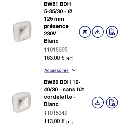
BW61 BDH
5-35/30 - Ø
125 mm
présence
230V -
Blanc
11015395
163,00
€
(H.T.)
Accessoires
BW62 BDH 10-
40/30 - sans fût
cordelette -
Blanc
11015342
113,00
€
(H.T.)