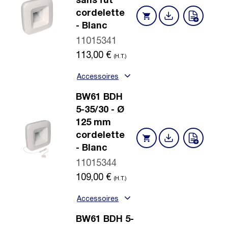
sans fût
cordelette
- Blanc
11015341
113,00
€
(H.T.)
Accessoires
BW61 BDH
5-35/30 - Ø
125 mm
cordelette
- Blanc
11015344
109,00
€
(H.T.)
Accessoires
BW61 BDH 5-