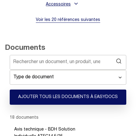
Accessoires
Voir les 20 références suivantes
Documents
Type de document
AJOUTER TOUS LES DOCUMENTS À EASYDOCS
Showing 1 -
18
of
18
documents
Avis technique - BDH Solution