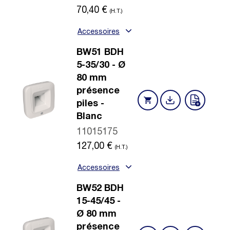
70,40
€
(H.T.)
Accessoires
BW51 BDH
5-35/30 - Ø
80 mm
présence
piles -
Blanc
11015175
127,00
€
(H.T.)
Accessoires
BW52 BDH
15-45/45 -
Ø 80 mm
présence