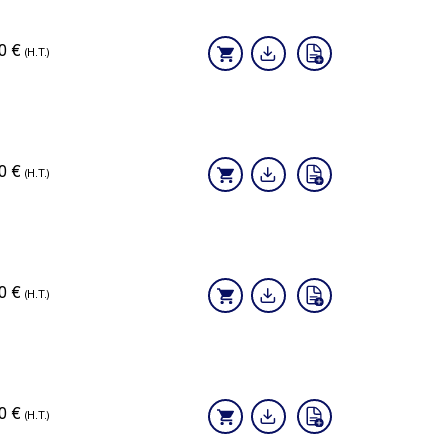
90
€
(H.T.)
90
€
(H.T.)
90
€
(H.T.)
90
€
(H.T.)