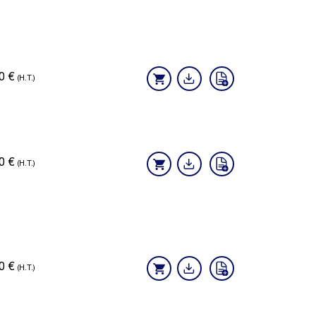
40
€
(H.T.)
90
€
(H.T.)
00
€
(H.T.)