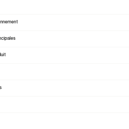
ionnement
ncipales
uit
s