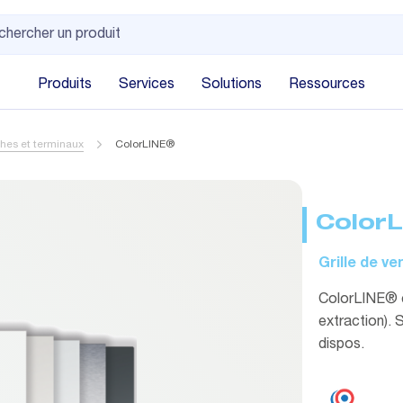
Produits
Services
Solutions
Ressources
hes et terminaux
ColorLINE®
Color
Grille de ven
ColorLINE® es
extraction).
dispos.