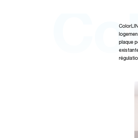
Co
ColorLINE
logement
plaque pe
existant
régulati