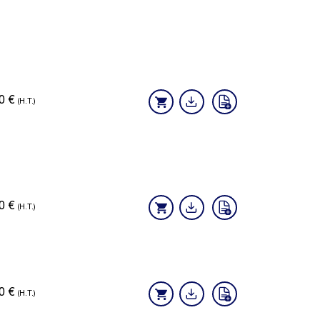
70
€
(H.T.)
40
€
(H.T.)
30
€
(H.T.)