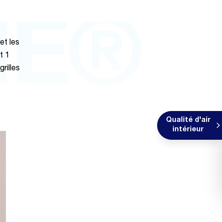
NE®
et les
t 1
grilles
Qualité d'air
intérieur