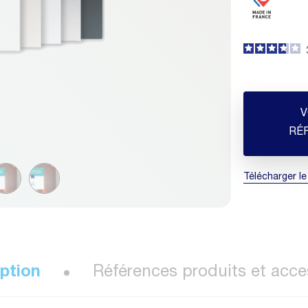
V
RÉ
Télécharger le
ption
Références produits et acce