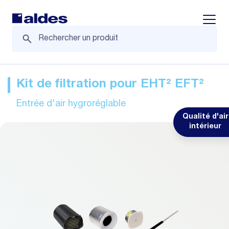
Displa
Kit de filtration pour EHT² EFT²
Entrée d'air hygroréglable
Qualité d'air
intérieur