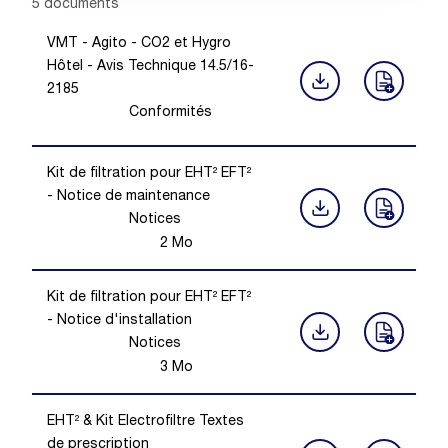
Showing 1 -
5
of
5
documents
VMT - Agito - CO2 et Hygro
Hôtel - Avis Technique 14.5/16-
2185
Conformités
Kit de filtration pour EHT² EFT²
- Notice de maintenance
Notices
2
Mo
Kit de filtration pour EHT² EFT²
- Notice d'installation
Notices
3
Mo
EHT² & Kit Electrofiltre Textes
de prescription