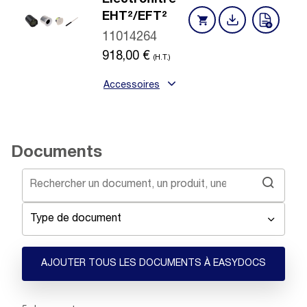
EHT²/EFT²
11014264
918,00
€
(H.T.)
Accessoires
Documents
Type de document
AJOUTER TOUS LES DOCUMENTS À EASYDOCS