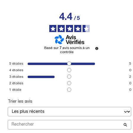
4.4
/
5
Basé sur
7
avis soumis à un
contrôle
5
étoiles
5
4
étoiles
0
3
étoiles
2
2
étoiles
0
1
étoile
0
Trier les avis