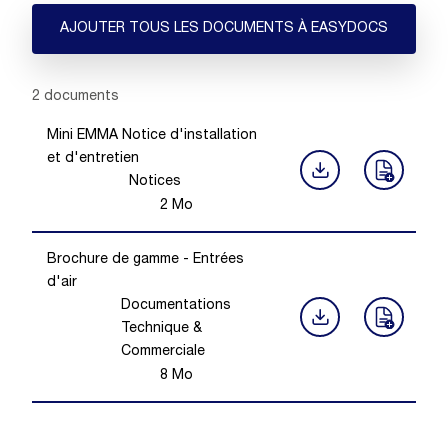
AJOUTER TOUS LES DOCUMENTS À EASYDOCS
Showing 1 -
2
of
2
documents
Mini EMMA Notice d'installation
et d'entretien
Notices
2
Mo
Brochure de gamme - Entrées
d'air
Documentations
Technique &
Commerciale
8
Mo