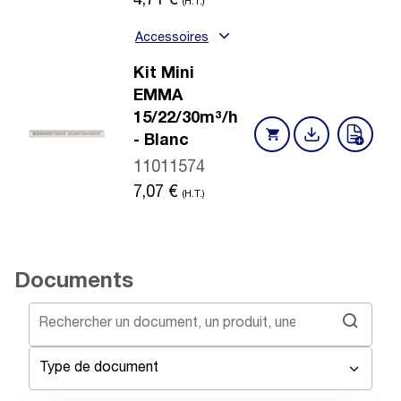
4,71
€
(H.T.)
Accessoires
Kit Mini
EMMA
15/22/30m³/h
- Blanc
11011574
7,07
€
(H.T.)
Documents
Type de document