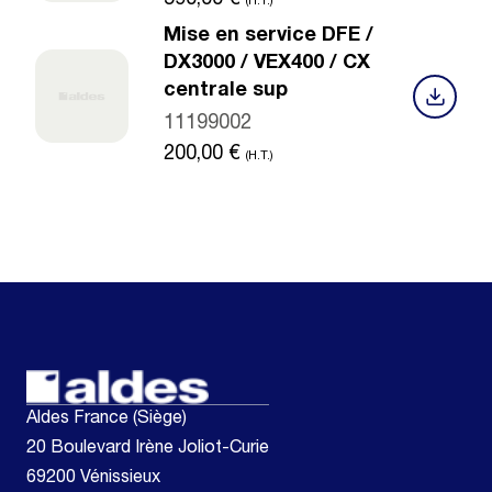
590,00
€
(H.T.)
Mise en service DFE /
DX3000 / VEX400 / CX
centrale sup
11199002
200,00
€
(H.T.)
Aldes France (Siège)
20 Boulevard Irène Joliot-Curie
69200 Vénissieux