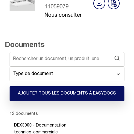
11059079
Nous consulter
Documents
Type de document
AJOUTER TOUS LES DOCUMENTS À EASYDOCS
Showing 1 -
12
of
12
documents
DEX3000 - Documentation
technico-commerciale