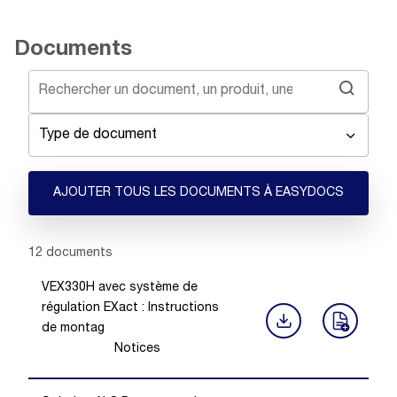
Documents
Type de document
AJOUTER TOUS LES DOCUMENTS À EASYDOCS
Showing 1 -
12
of
12
documents
VEX330H avec système de
régulation EXact : Instructions
de montag
Notices