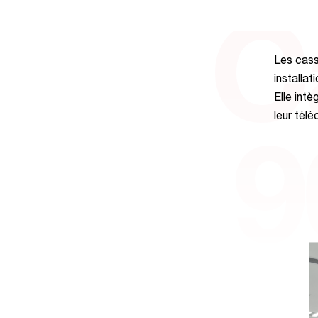
C
Les cass
installat
Elle int
leur tél
9