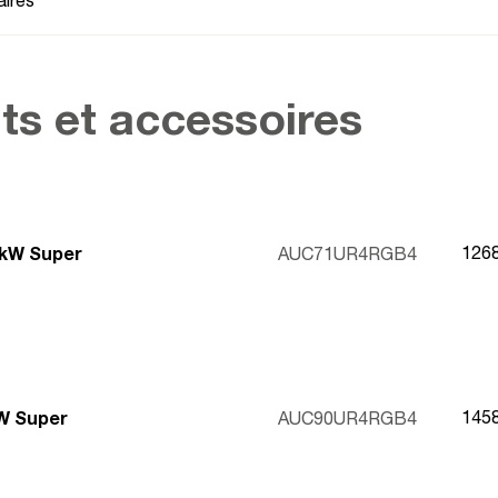
ires
ts et accessoires
126
 kW Super
AUC71UR4RGB4
145
kW Super
AUC90UR4RGB4