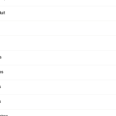
uit
s
es
s
s