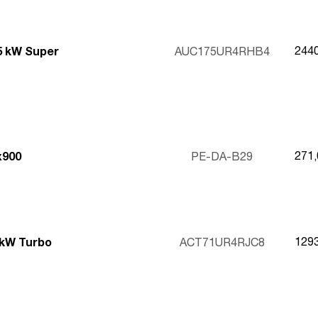
244
,5 kW Super
AUC175UR4RHB4
271
x900
PE-DA-B29
129
 kW Turbo
ACT71UR4RJC8