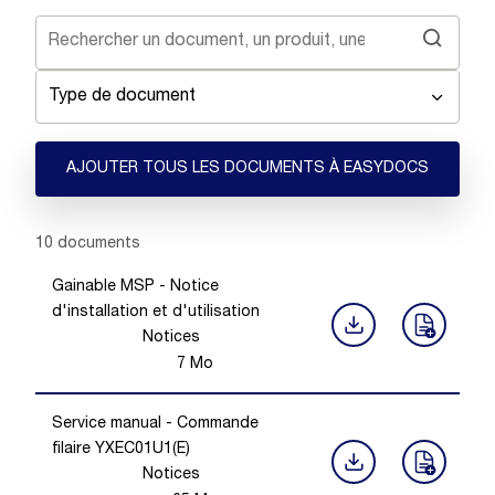
Type de document
AJOUTER TOUS LES DOCUMENTS À EASYDOCS
Showing 1 -
10
of
10
documents
Gainable MSP - Notice
d'installation et d'utilisation
Notices
7
Mo
Service manual - Commande
filaire YXEC01U1(E)
Notices