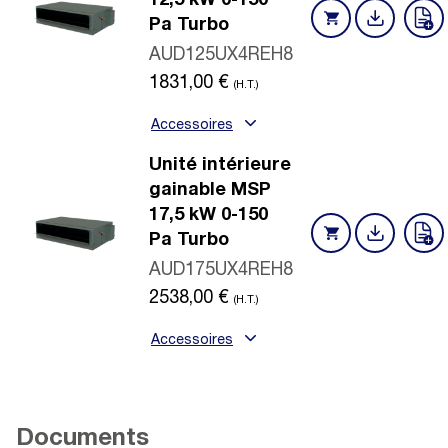
12,5 kW 0-150
Pa Turbo
AUD125UX4REH8
1831,00
€
(H.T.)
Accessoires
Unité intérieure
gainable MSP
17,5 kW 0-150
Pa Turbo
AUD175UX4REH8
2538,00
€
(H.T.)
Accessoires
Documents