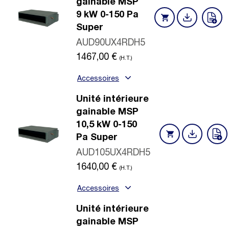
gainable MSP
9 kW 0-150 Pa
Super
AUD90UX4RDH5
1467,00
€
(H.T.)
Accessoires
Unité intérieure
gainable MSP
10,5 kW 0-150
Pa Super
AUD105UX4RDH5
1640,00
€
(H.T.)
Accessoires
Unité intérieure
gainable MSP