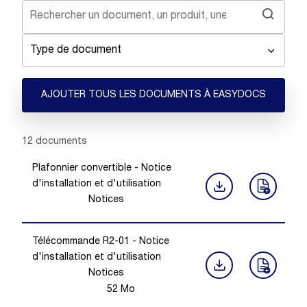
Type de document
AJOUTER TOUS LES DOCUMENTS À EASYDOCS
Showing 1 -
12
of
12
documents
Plafonnier convertible - Notice
d'installation et d'utilisation
Notices
Télécommande R2-01 - Notice
d'installation et d'utilisation
Notices
52
Mo