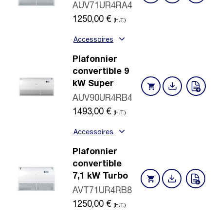
AUV71UR4RA4
1250,00
€
(H.T.)
Accessoires
Plafonnier
convertible 9
kW Super
AUV90UR4RB4
1493,00
€
(H.T.)
Accessoires
Plafonnier
convertible
7,1 kW Turbo
AVT71UR4RB8
1250,00
€
(H.T.)