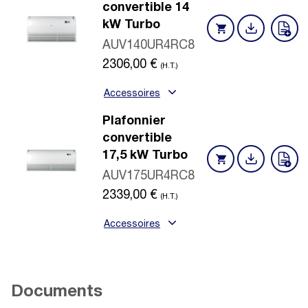
convertible 14
kW Turbo
AUV140UR4RC8
2306,00
€
(H.T.)
Accessoires
Plafonnier
convertible
17,5 kW Turbo
AUV175UR4RC8
2339,00
€
(H.T.)
Accessoires
Documents