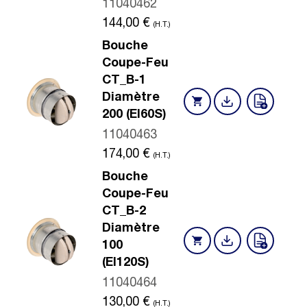
11040462
144,00
€
(H.T.)
Bouche
Coupe-Feu
CT_B-1
Diamètre
200 (EI60S)
11040463
174,00
€
(H.T.)
Bouche
Coupe-Feu
CT_B-2
Diamètre
100
(EI120S)
11040464
130,00
€
(H.T.)