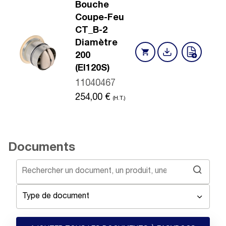
Bouche
Coupe-Feu
CT_B-2
Diamètre
200
(EI120S)
11040467
254,00
€
(H.T.)
Documents
Type de document