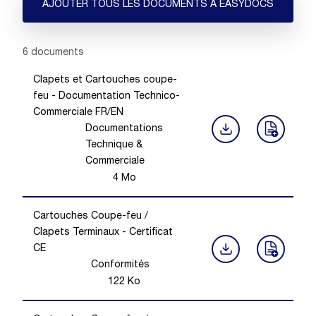
AJOUTER TOUS LES DOCUMENTS À EASYDOCS
Showing 1 -
6
of
6
documents
Clapets et Cartouches coupe-
feu - Documentation Technico-
Commerciale FR/EN
Documentations
Technique &
Commerciale
4
Mo
Cartouches Coupe-feu /
Clapets Terminaux - Certificat
CE
Conformités
122
Ko