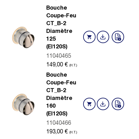
Bouche
Coupe-Feu
CT_B-2
Diamètre
125
(EI120S)
11040465
149,00
€
(H.T.)
Bouche
Coupe-Feu
CT_B-2
Diamètre
160
(EI120S)
11040466
193,00
€
(H.T.)