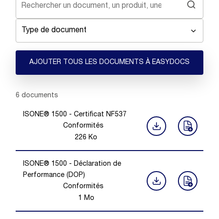
Type de document
AJOUTER TOUS LES DOCUMENTS À EASYDOCS
Showing 1 -
6
of
6
documents
ISONE® 1500 - Certificat NF537
Conformités
226
Ko
ISONE® 1500 - Déclaration de
Performance (DOP)
Conformités
1
Mo