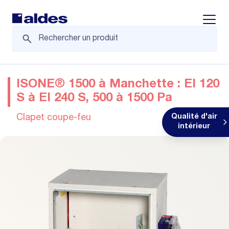
Displa
ISONE® 1500 à Manchette : EI 120
S à EI 240 S, 500 à 1500 Pa
Clapet coupe-feu
Qualité d'air
intérieur