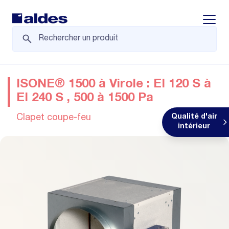
Displa
ISONE® 1500 à Virole : EI 120 S à
EI 240 S , 500 à 1500 Pa
Clapet coupe-feu
Qualité d'air
intérieur