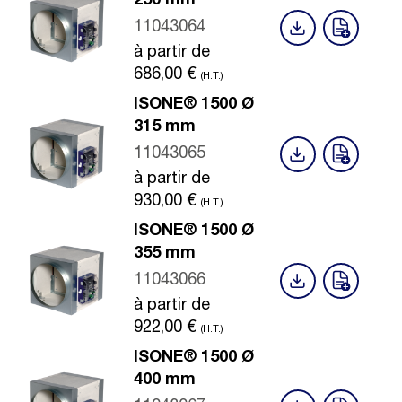
250 mm
11043064
à partir de
686,00
€
(H.T.)
ISONE® 1500 Ø
315 mm
11043065
à partir de
930,00
€
(H.T.)
ISONE® 1500 Ø
355 mm
11043066
à partir de
922,00
€
(H.T.)
ISONE® 1500 Ø
400 mm