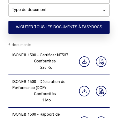
Type de document
AJOUTER TOUS LES DOCUMENTS À EASYDOCS
Showing 1 -
6
of
6
documents
ISONE® 1500 - Certificat NF537
Conformités
226
Ko
ISONE® 1500 - Déclaration de
Performance (DOP)
Conformités
1
Mo
ISONE® 1500 - Rapport de