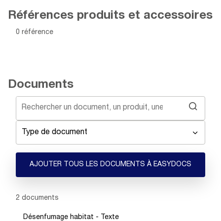
Références produits et accessoires
0 référence
Documents
Type de document
AJOUTER TOUS LES DOCUMENTS À EASYDOCS
Showing 1 -
2
of
2
documents
Désenfumage habitat - Texte