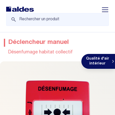
Displa
Déclencheur manuel
Désenfumage habitat collectif
Qualité d'air
intérieur