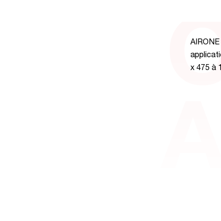
O
AIRONE e
applicat
x 475 à 
A