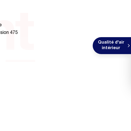
nt
e
nsion 475
Qualité d'air
intérieur
NE