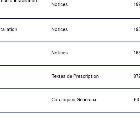
ce d'installation
Notices
19
tallation
Notices
19
Notices
16
Textes de Prescription
87
Catalogues Généraux
63