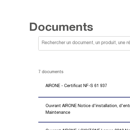
Documents
Showing 1 -
7
of
7
documents
AIRONE - Certificat NF-S 61 937
Ouvrant AIRONE Notice d'installation, d'ent
Maintenance