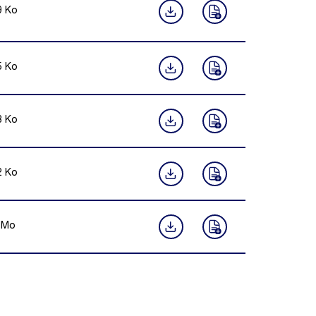
9
Ko
5
Ko
8
Ko
2
Ko
Mo