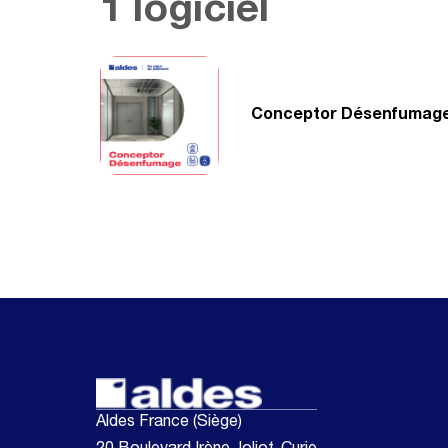
1 logiciel
Conceptor Désenfumag
Aldes France (Siège)