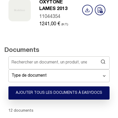
OXYTONE
LAMES 2013
11044354
1241,00
€
(H.T.)
Documents
Type de document
AJOUTER TOUS LES DOCUMENTS À EASYDOCS
Showing 1 -
12
of
12
documents