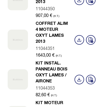
2013
11044350
907,00
€
(H.T.)
COFFRET ALIM
4 MOTEUR
OXYT LAMES
2013
11044351
1643,00
€
(H.T.)
KIT INSTAL.
PANNEAU BOIS
OXYT LAMES /
AIRONE
11044353
82,60
€
(H.T.)
KIT MOTEUR