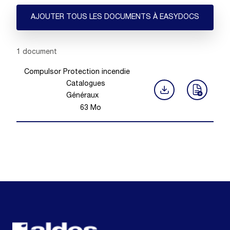
AJOUTER TOUS LES DOCUMENTS À EASYDOCS
Showing 1 -
1
of
1
document
Compulsor Protection incendie
Catalogues
Généraux
63
Mo