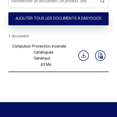
AJOUTER TOUS LES DOCUMENTS À EASYDOCS
Showing 1 -
1
of
1
document
Compulsor Protection incendie
Catalogues
Généraux
63
Mo