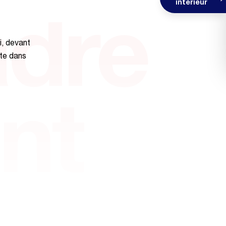
intérieur
adre
i, devant
ète dans
nt