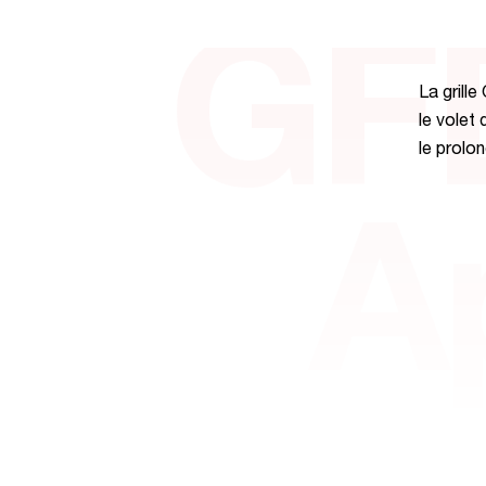
GFE
La grill
le volet
le prolo
A