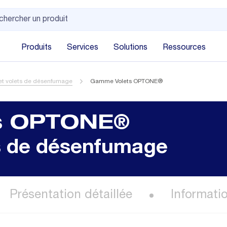
Produits
Services
Solutions
Ressources
et volets de désenfumage
Gamme Volets OPTONE®
s OPTONE®
ts de désenfumage
Présentation détaillée
Informati