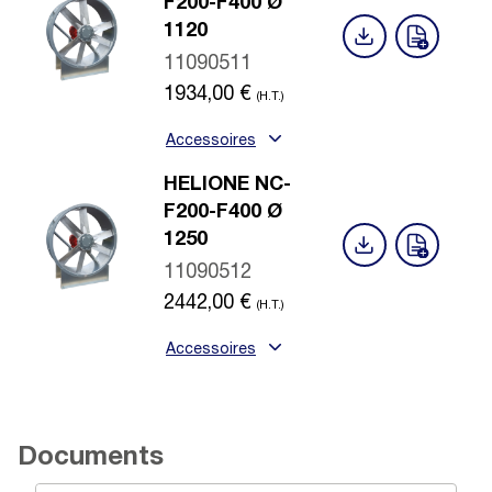
F200-F400 Ø
1120
11090511
1934,00
€
(H.T.)
Accessoires
HELIONE NC-
F200-F400 Ø
1250
11090512
2442,00
€
(H.T.)
Accessoires
Documents