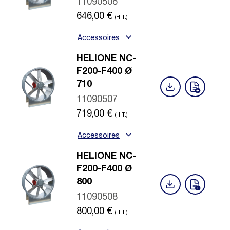
11090506
646,00
€
(H.T.)
Accessoires
HELIONE NC-
F200-F400 Ø
710
11090507
719,00
€
(H.T.)
Accessoires
HELIONE NC-
F200-F400 Ø
800
11090508
800,00
€
(H.T.)