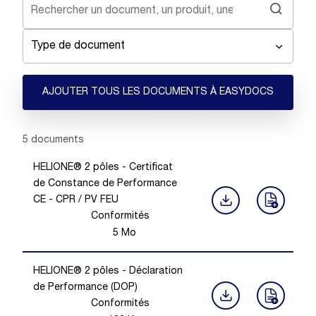
Type de document
AJOUTER TOUS LES DOCUMENTS À EASYDOCS
Showing 1 -
5
of
5
documents
HELIONE® 2 pôles - Certificat
de Constance de Performance
CE - CPR / PV FEU
Conformités
5
Mo
HELIONE® 2 pôles - Déclaration
de Performance (DOP)
Conformités