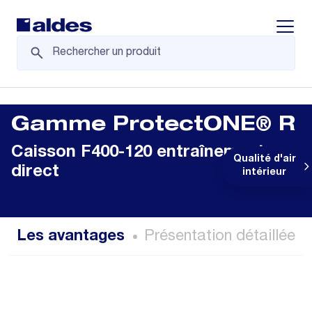
Displa
Gamme ProtectONE® R
Caisson F400-120 entraînement
Qualité d'air
direct
intérieur
Les avantages
Présentation détaillée