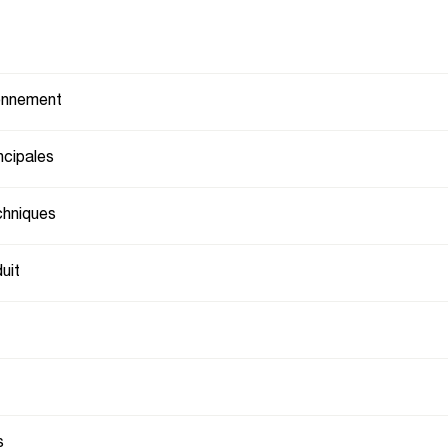
ionnement
ncipales
chniques
uit
s