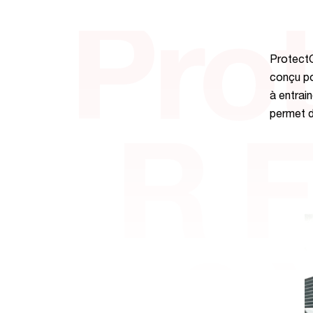
Pro
Protect
conçu pou
à entrai
permet d
R F