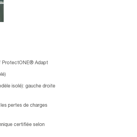
ses
usif ProtectONE® Adapt
lé)
èle isolé): gauche droite
i les pertes de charges
hnique certifiée selon