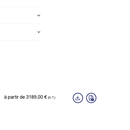
à partir de
3189,00
€
(H.T.)