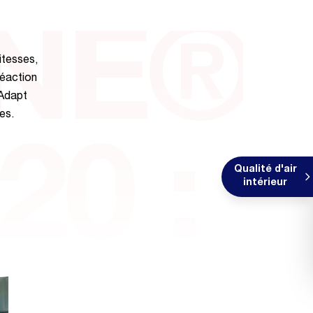
ONE®
tesses,
réaction
 Adapt
es.
20 :
Qualité d'air
intérieur