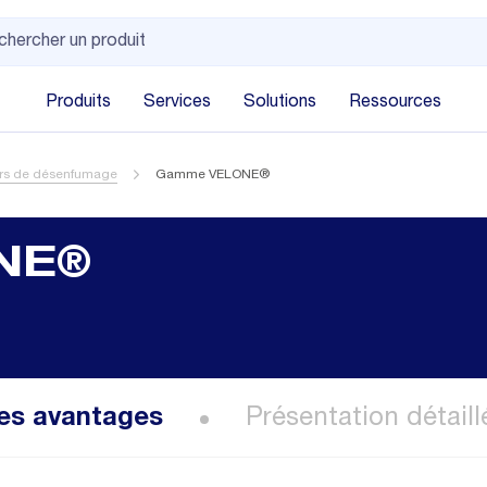
Produits
Services
Solutions
Ressources
urs de désenfumage
Gamme VELONE®
NE®
es avantages
Présentation détaill