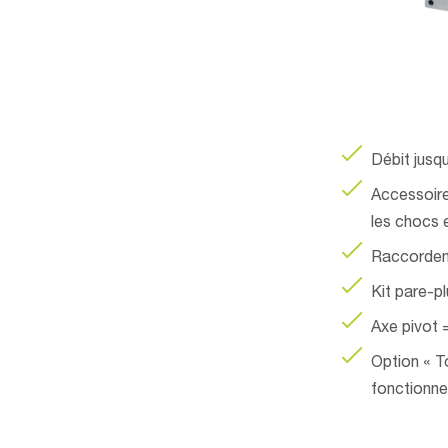
Débit jusq
Accessoires
les chocs e
Raccordeme
Kit pare-pl
Axe pivot =
Option « T
fonctionnem