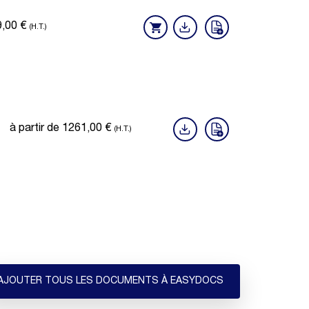
9,00
€
(H.T.)
à partir de
1261,00
€
(H.T.)
AJOUTER TOUS LES DOCUMENTS À EASYDOCS