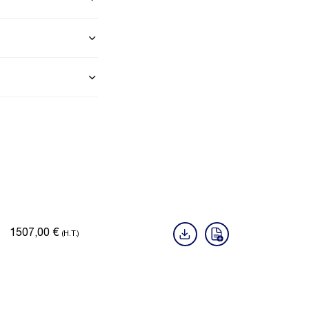
1507,00
€
(H.T.)