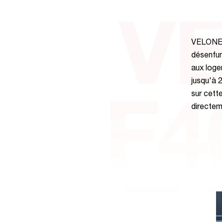
V
VELONE® 
désenfum
aux loge
jusqu'à 
sur cett
F40
directem