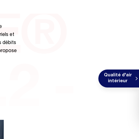
E®
e
iels et
s débits
 propose
.2 -
Qualité d'air
intérieur