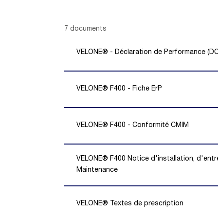
Showing 1 -
7
of
7
documents
VELONE® - Déclaration de Performance (D
VELONE® F400 - Fiche ErP
VELONE® F400 - Conformité CMIM
VELONE® F400 Notice d'installation, d'entre
Maintenance
VELONE® Textes de prescription