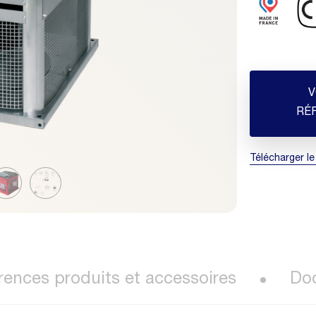
V
RÉ
Télécharger le
rences produits et accessoires
Do