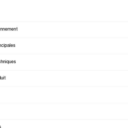
ionnement
ncipales
chniques
uit
s