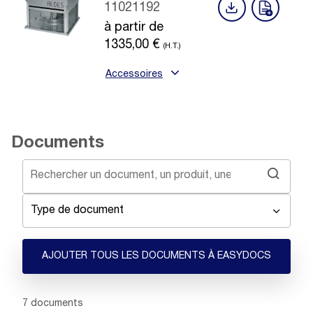
11021192
à partir de
1335,00
€
(H.T.)
Accessoires
Documents
Type de document
AJOUTER TOUS LES DOCUMENTS À EASYDOCS
Showing 1 -
7
of
7
documents