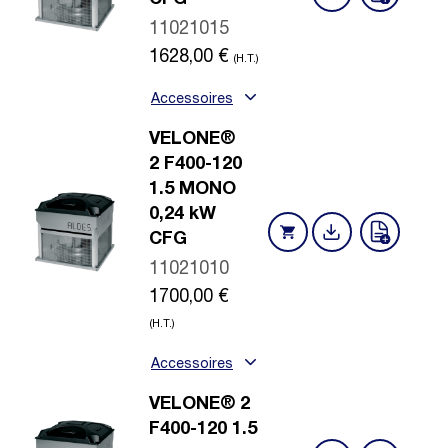
11021015
1628,00
€
(H.T.)
Accessoires
VELONE®
2 F400-120
1.5 MONO
0,24 kW
CFG
11021010
1700,00
€
(H.T.)
Accessoires
VELONE® 2
F400-120 1.5