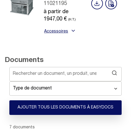
11021195
à partir de
1947,00
€
(H.T.)
Accessoires
Documents
Type de document
AJOUTER TOUS LES DOCUMENTS À EASYDOCS
Showing 1 -
7
of
7
documents