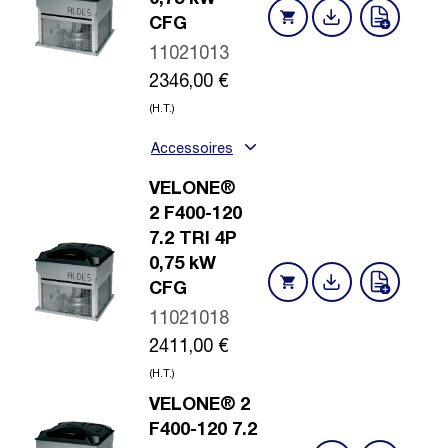
CFG
11021013
2346,00
€
(H.T.)
Accessoires
VELONE®
2 F400-120
7.2 TRI 4P
0,75 kW
CFG
11021018
2411,00
€
(H.T.)
VELONE® 2
F400-120 7.2