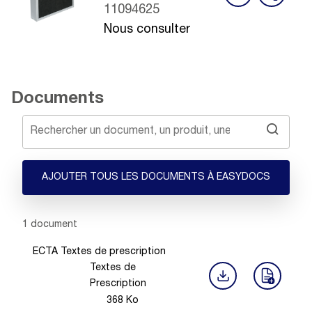
11094625
Nous consulter
Documents
AJOUTER TOUS LES DOCUMENTS À EASYDOCS
Showing 1 -
1
of
1
document
ECTA Textes de prescription
Textes de
Prescription
368
Ko