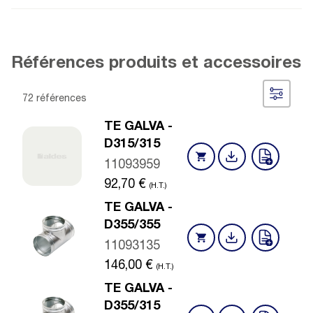
Références produits et accessoires
72 références
TE GALVA -
D315/315
11093959
92,70
€
(H.T.)
TE GALVA -
D355/355
11093135
146,00
€
(H.T.)
TE GALVA -
D355/315