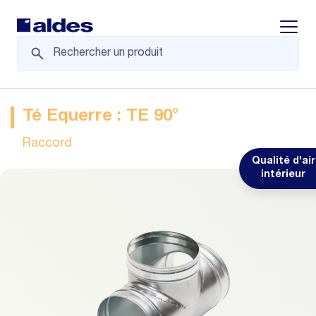
Displa
Té Equerre : TE 90°
Raccord
Qualité d'air
intérieur