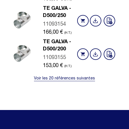
TE GALVA -
D500/250
11093154
166,00
€
(H.T.)
TE GALVA -
D500/200
11093155
153,00
€
(H.T.)
Voir les 20 références suivantes