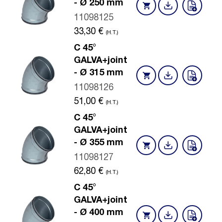
- Ø 250 mm
11098125
33,30
€
(H.T.)
C 45°
GALVA+joint
- Ø 315 mm
11098126
51,00
€
(H.T.)
C 45°
GALVA+joint
- Ø 355 mm
11098127
62,80
€
(H.T.)
C 45°
GALVA+joint
- Ø 400 mm