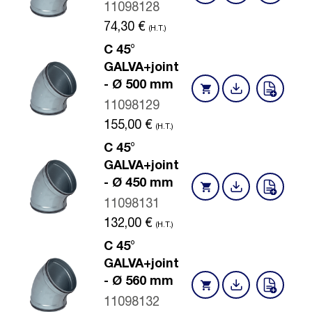
11098128
74,30
€
(H.T.)
C 45°
GALVA+joint
- Ø 500 mm
11098129
155,00
€
(H.T.)
C 45°
GALVA+joint
- Ø 450 mm
11098131
132,00
€
(H.T.)
C 45°
GALVA+joint
- Ø 560 mm
11098132