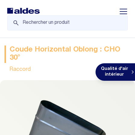
Displa
Coude Horizontal Oblong : CHO
30°
Raccord
Qualité d'air
intérieur