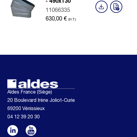
- 490x130
11066335
630,00
€
(H.T.)
Aldes France (Siège)
20 Boulevard Irène Joliot-Curie
69200 Vénissieux
04 12 39 20 30