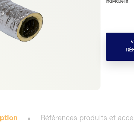
individuelle.
V
RÉ
ption
Références produits et acce