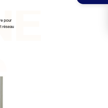
NE
re pour
et réseau
e