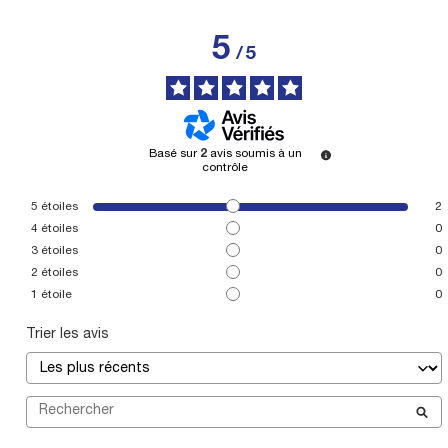
5
/
5
Basé sur
2
avis soumis à un
contrôle
5
étoiles
2
4
étoiles
0
3
étoiles
0
2
étoiles
0
1
étoile
0
Trier les avis