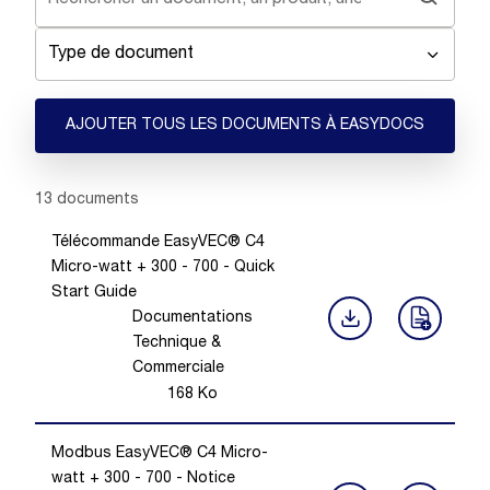
Type de document
AJOUTER TOUS LES DOCUMENTS À EASYDOCS
Showing 1 -
13
of
13
documents
Télécommande EasyVEC® C4
Micro-watt + 300 - 700 - Quick
Start Guide
Documentations
Technique &
Commerciale
168
Ko
Modbus EasyVEC® C4 Micro-
watt + 300 - 700 - Notice