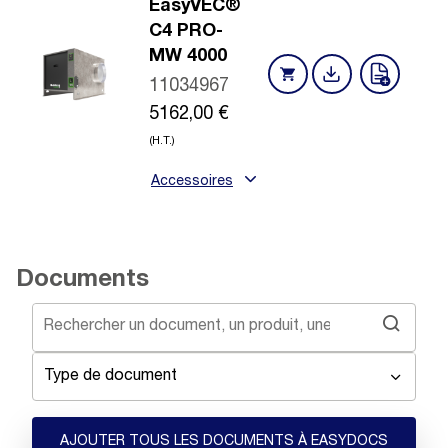
EasyVEC®
C4 PRO-
MW 4000
11034967
5162,00
€
(H.T.)
Accessoires
Documents
Type de document
AJOUTER TOUS LES DOCUMENTS À EASYDOCS