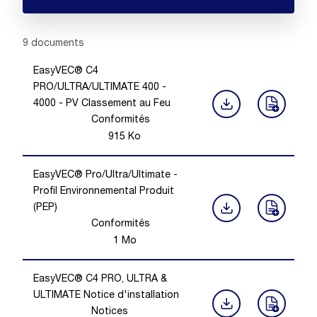
Showing 1 -
9
of
9
documents
EasyVEC® C4
PRO/ULTRA/ULTIMATE 400 -
4000 - PV Classement au Feu
Conformités
915
Ko
EasyVEC® Pro/Ultra/Ultimate -
Profil Environnemental Produit
(PEP)
Conformités
1
Mo
EasyVEC® C4 PRO, ULTRA &
ULTIMATE Notice d'installation
Notices