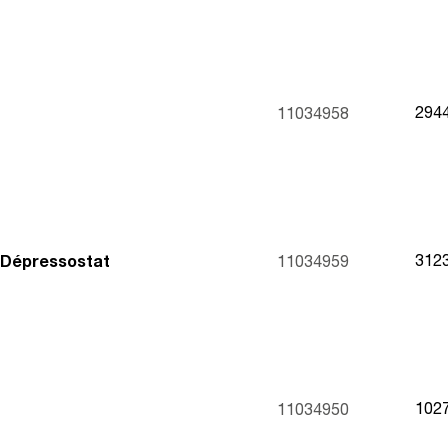
294
11034958
312
 Dépressostat
11034959
102
11034950