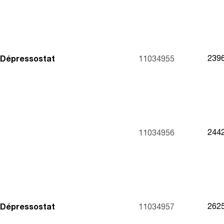
239
 Dépressostat
11034955
244
11034956
262
 Dépressostat
11034957