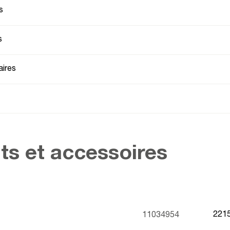
s
s
ires
ts et accessoires
221
11034954