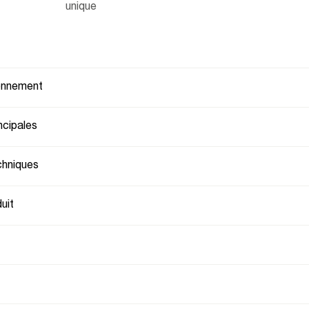
unique
ionnement
ncipales
chniques
uit