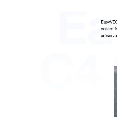
Ea
EasyVEC®
collectif
préserva
C4 