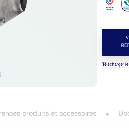
V
RÉ
Télécharger le
rences produits et accessoires
Do