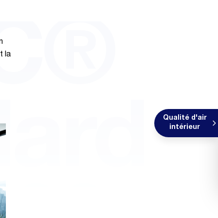
EC®
n
t la
dard
Qualité d'air
intérieur