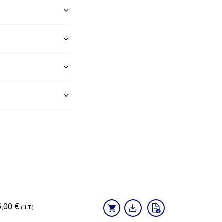
5,00
€
(H.T.)