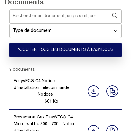
Documents
Type de document
AJOUTER TOUS LES DOCUMENTS À EASYDOCS
Showing 1 -
9
of
9
documents
EasyVEC® C4 Notice
d'installation Télécommande
Notices
661
Ko
Pressostat Gaz EasyVEC® C4
Micro-watt + 300 - 700 - Notice