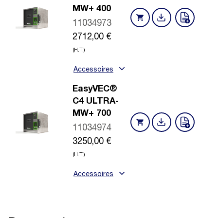
MW+ 400
11034973
2712,00
€
(H.T.)
Accessoires
EasyVEC®
C4 ULTRA-
MW+ 700
11034974
3250,00
€
(H.T.)
Accessoires