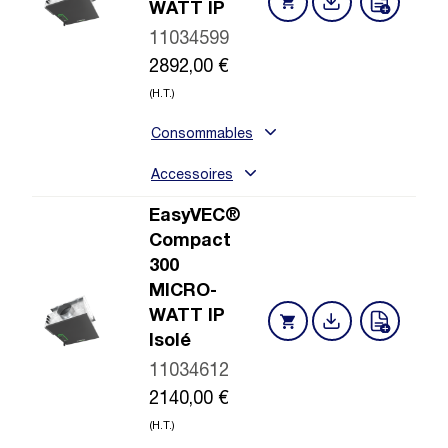
WATT IP
11034599
2892,00
€
(H.T.)
Consommables
Accessoires
EasyVEC®
Compact
300
MICRO-
WATT IP
Isolé
11034612
2140,00
€
(H.T.)