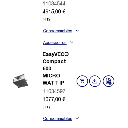
11034544
4915,00
€
(H.T.)
Consommables
Accessoires
EasyVEC®
Compact
600
MICRO-
WATT IP
11034597
1677,00
€
(H.T.)
Consommables