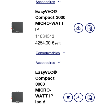
Accessoires
EasyVEC®
Compact 3000
MICRO-WATT
IP
11034543
4254,00
€
(H.T.)
Consommables
Accessoires
EasyVEC®
Compact
3000
MICRO-
WATT IP
Isolé