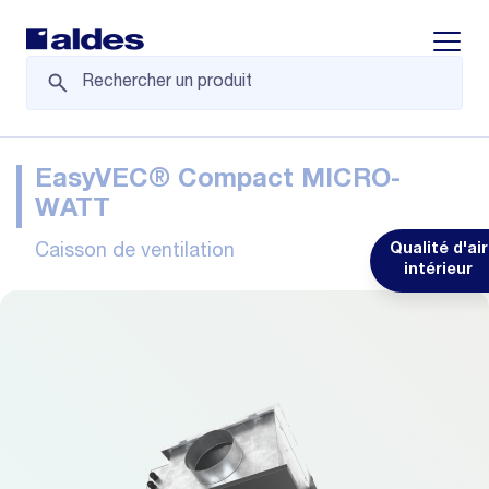
Displa
EasyVEC® Compact MICRO-
WATT
Caisson de ventilation
Qualité d'air
intérieur