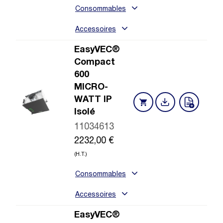
Consommables
Accessoires
EasyVEC®
Compact
600
MICRO-
WATT IP
Isolé
11034613
2232,00
€
(H.T.)
Consommables
Accessoires
EasyVEC®