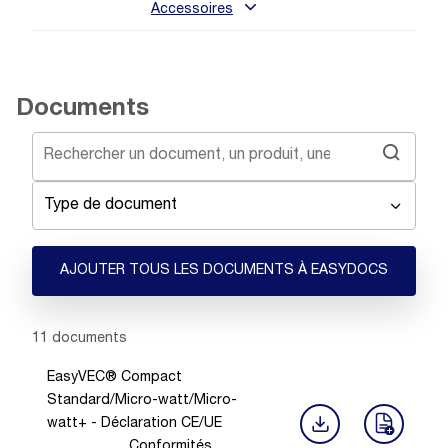
Accessoires
Documents
Type de document
AJOUTER TOUS LES DOCUMENTS À EASYDOCS
Showing 1 -
11
of
11
documents
EasyVEC® Compact
Standard/Micro-watt/Micro-
watt+ - Déclaration CE/UE
Conformités