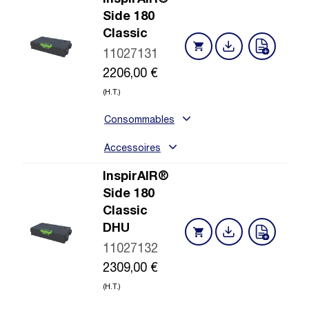
Side 180
Classic
11027131
2206,00
€
(H.T.)
Consommables
Accessoires
InspirAIR®
Side 180
Classic
DHU
11027132
2309,00
€
(H.T.)