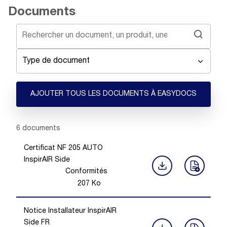
Documents
Type de document
AJOUTER TOUS LES DOCUMENTS À EASYDOCS
Showing 1 -
6
of
6
documents
Certificat NF 205 AUTO
InspirAIR Side
Conformités
207
Ko
Notice Installateur InspirAIR
Side FR