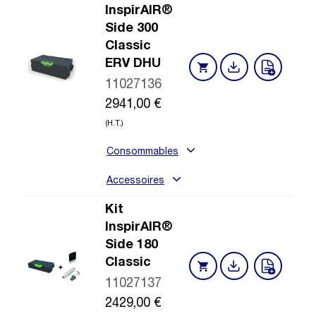
InspirAIR®
Side 300
Classic
ERV DHU
11027136
2941,00
€
(H.T.)
Consommables
Accessoires
Kit
InspirAIR®
Side 180
Classic
11027137
2429,00
€