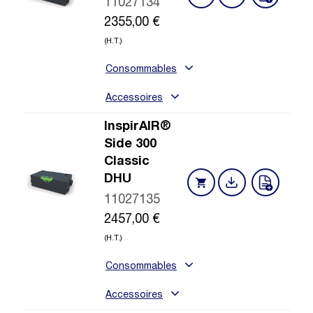
11027134
2355,00
€
(H.T.)
Consommables
Accessoires
InspirAIR®
Side 300
Classic
DHU
11027135
2457,00
€
(H.T.)
Consommables
Accessoires