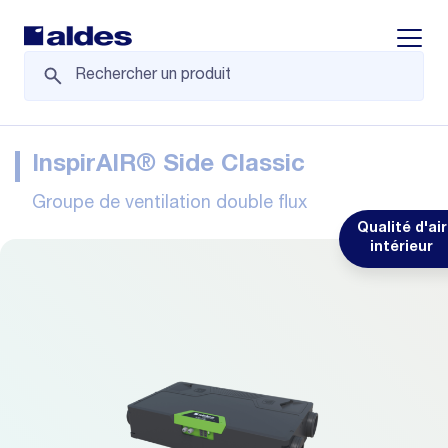
Displa
InspirAIR® Side Classic
Groupe de ventilation double flux
Qualité d'air
intérieur