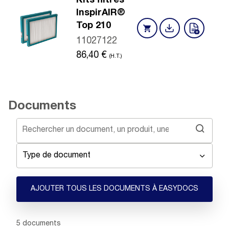
Kits filtres
InspirAIR®
Top 210
11027122
86,40
€
(H.T.)
Documents
Type de document
AJOUTER TOUS LES DOCUMENTS À EASYDOCS
Showing 1 -
5
of
5
documents