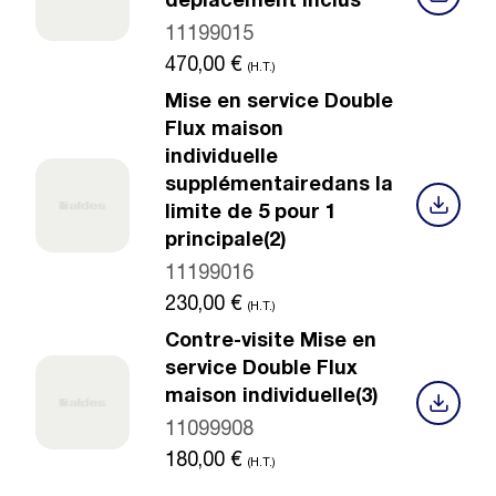
déplacement inclus
11199015
470,00
€
(H.T.)
Mise en service Double
Flux maison
individuelle
supplémentairedans la
limite de 5 pour 1
principale(2)
11199016
230,00
€
(H.T.)
Contre-visite Mise en
service Double Flux
maison individuelle(3)
11099908
180,00
€
(H.T.)