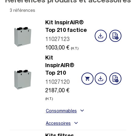
Références produits et accessoires
3 références
Kit InspirAIR®
Top 210 factice
11027123
1003,00
€
(H.T.)
Kit
InspirAIR®
Top 210
11027120
2187,00
€
(H.T.)
Consommables
Accessoires