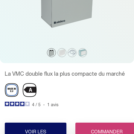
La VMC double flux la plus compacte du marché
4
/
5
-
1
avis
VOIR LES
COMMANDER